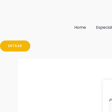
Ir
al
contenido
Home
Especia
ENTRAR
¡