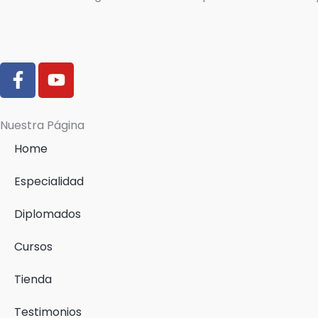
F
Y
a
o
c
u
e
t
Nuestra Página
b
u
Home
o
b
o
e
Especialidad
k
-
Diplomados
f
Cursos
Tienda
Testimonios