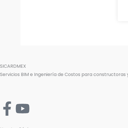
SICARDMEX
Servicios BIM e Ingeniería de Costos para constructoras
F
Y
a
o