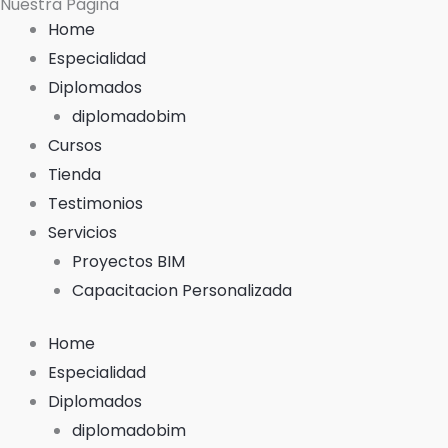
Nuestra Página
c
u
Home
e
t
Especialidad
Diplomados
b
u
diplomadobim
Cursos
o
b
Tienda
Testimonios
o
e
Servicios
k
Proyectos BIM
Capacitacion Personalizada
-
Home
f
Especialidad
Diplomados
diplomadobim