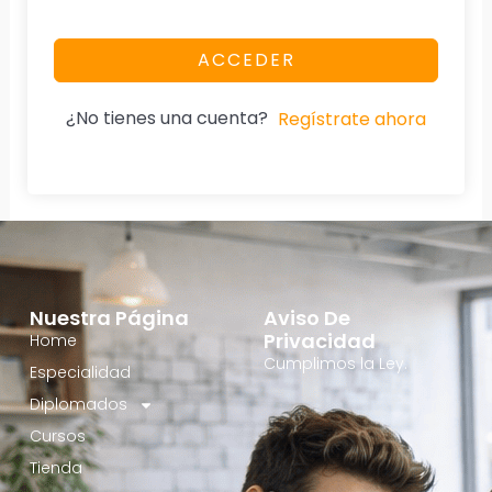
ACCEDER
¿No tienes una cuenta?
Regístrate ahora
Nuestra Página
Aviso De
Privacidad
Home
Cumplimos la Ley.
Especialidad
Diplomados
Cursos
Tienda