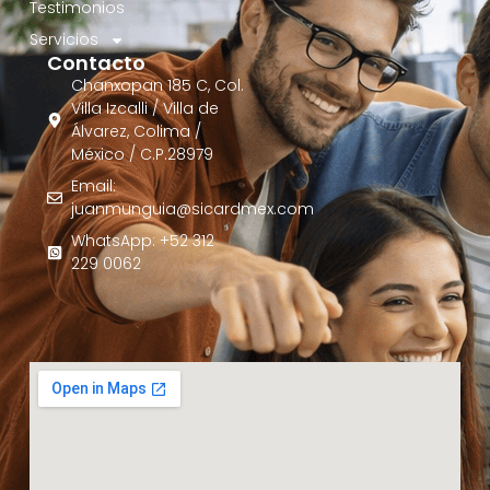
Testimonios
Servicios
Contacto
Chanxopan 185 C, Col.
Villa Izcalli / Villa de
Álvarez, Colima /
México / C.P.28979
Email:
juanmunguia@sicardmex.com
WhatsApp: +52 312
229 0062