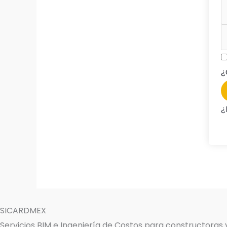
¿
¿
SICARDMEX
Servicios BIM e Ingeniería de Costos para constructoras