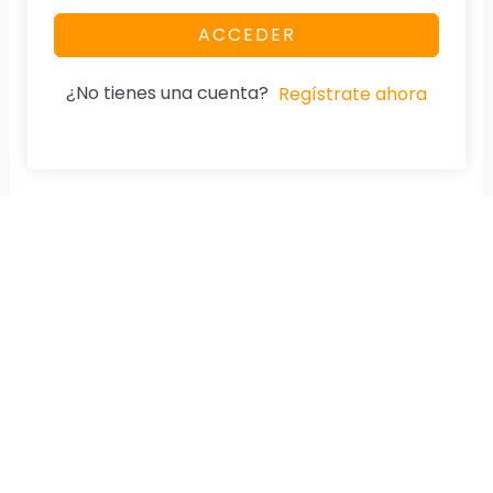
ACCEDER
¿No tienes una cuenta?
Regístrate ahora
Nuestra Página
Aviso De Privacidad
Home
Cumplimos la Ley.
Especialidad
Diplomados
Cursos
Tienda
Testimonios