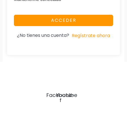
ACCEDER
¿No tienes una cuenta?
Regístrate ahora
SICARDMEX
Servicios BIM e Ingeniería de Costos para constructoras y Formación
profesional con respaldo SEP.
Facebook-
Youtube
f
Nuestra Página
Home
Especialidad
Diplomados