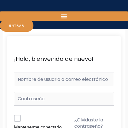
Ir
al
contenido
ENTRAR
¡Hola, bienvenido de nuevo!
¿Olvidaste la
contraseña?
Mantenerme conectado