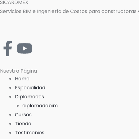
SICARDMEX
Servicios BIM e Ingeniería de Costos para constructoras
F
Y
a
o
Nuestra Página
c
u
Home
e
t
Especialidad
Diplomados
b
u
diplomadobim
Cursos
o
b
Tienda
Testimonios