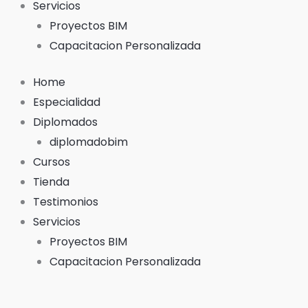
o
e
Servicios
k
Proyectos BIM
Capacitacion Personalizada
-
Home
f
Especialidad
Diplomados
diplomadobim
Cursos
Tienda
Testimonios
Servicios
Proyectos BIM
Capacitacion Personalizada