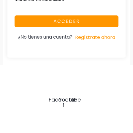
ACCEDER
¿No tienes una cuenta?
Regístrate ahora
SICARDMEX
Servicios BIM e Ingeniería de Costos para constructoras y Formación
profesional con respaldo SEP.
Facebook-
Youtube
f
Nuestra Página
Home
Especialidad
Diplomados