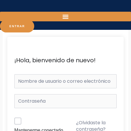
Ir
al
contenido
ENTRAR
¡Hola, bienvenido de nuevo!
¿Olvidaste la
contraseña?
Mantenerme conectado