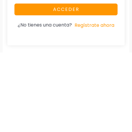
ACCEDER
¿No tienes una cuenta?
Regístrate ahora
Nuestra Página
Aviso De Privacidad
Home
Cumplimos la Ley.
Especialidad
Diplomados
Cursos
Tienda
Testimonios