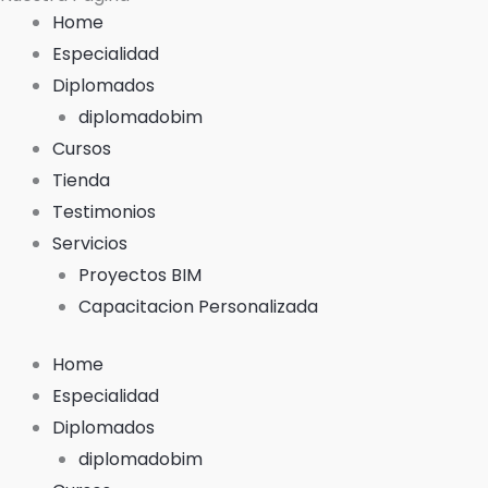
b
u
Home
o
b
Especialidad
o
e
Diplomados
k
diplomadobim
-
Cursos
f
Tienda
Testimonios
Servicios
Proyectos BIM
Capacitacion Personalizada
Home
Especialidad
Diplomados
diplomadobim