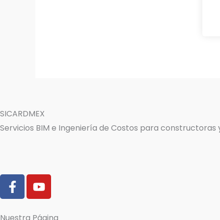
SICARDMEX
Servicios BIM e Ingeniería de Costos para constructoras
F
Y
a
o
c
u
e
t
Nuestra Página