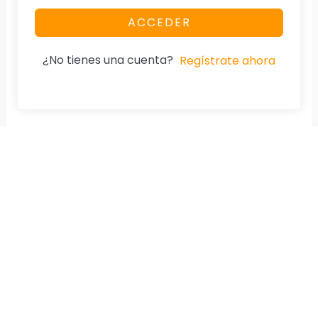
ACCEDER
¿No tienes una cuenta?
Regístrate ahora
Nuestra Página
Aviso De Privacidad
Home
Cumplimos la Ley.
Especialidad
Diplomados
Cursos
Tienda
Testimonios