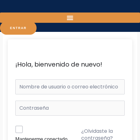
Ir
al
contenido
ENTRAR
¡Hola, bienvenido de nuevo!
¿Olvidaste la
contraseña?
Mantenerme conectado