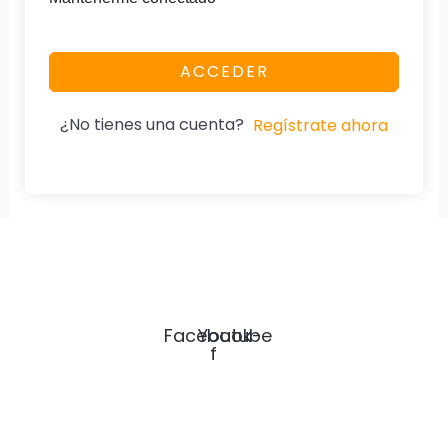
ACCEDER
¿No tienes una cuenta?
Regístrate ahora
SICARDMEX
Servicios BIM e Ingeniería de Costos para constructoras y Formación
profesional con respaldo SEP.
Facebook-
Youtube
f
Nuestra Página
Home
Especialidad
Diplomados