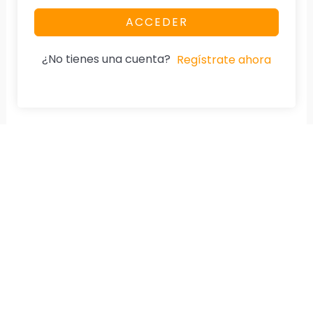
ACCEDER
¿No tienes una cuenta?
Regístrate ahora
Nuestra Página
Aviso De Privacidad
Home
Cumplimos la Ley.
Especialidad
Diplomados
Cursos
Tienda
Testimonios