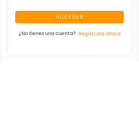
ACCEDER
¿No tienes una cuenta?
Regístrate ahora
Nuestra Página
Aviso De Privacidad
Home
Cumplimos la Ley.
Especialidad
Diplomados
Cursos
Tienda