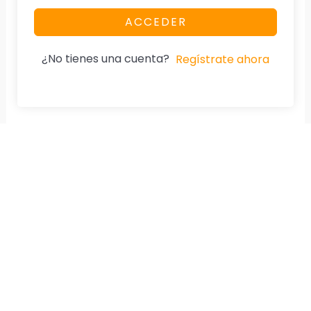
ACCEDER
¿No tienes una cuenta?
Regístrate ahora
Nuestra Página
Aviso De Privacidad
Home
Cumplimos la Ley.
Especialidad
Diplomados
Cursos
Tienda
Testimonios