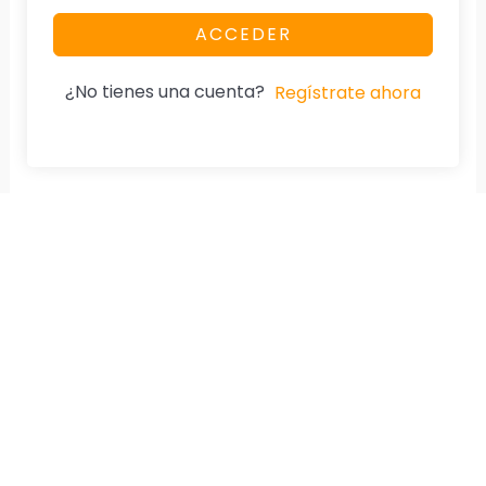
ACCEDER
¿No tienes una cuenta?
Regístrate ahora
Nuestra Página
Aviso De Privacidad
Home
Cumplimos la Ley.
Especialidad
Diplomados
Cursos
Tienda
Testimonios