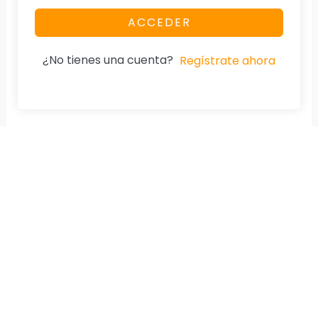
ACCEDER
¿No tienes una cuenta?
Regístrate ahora
Nuestra Página
Aviso De Privacidad
Home
Cumplimos la Ley.
Especialidad
Diplomados
Cursos
Tienda
Testimonios