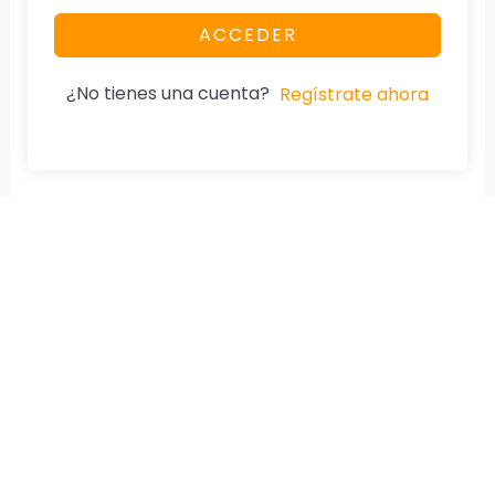
ACCEDER
¿No tienes una cuenta?
Regístrate ahora
Nuestra Página
Aviso De Privacidad
Home
Cumplimos la Ley.
Especialidad
Diplomados
Cursos
Tienda
Testimonios