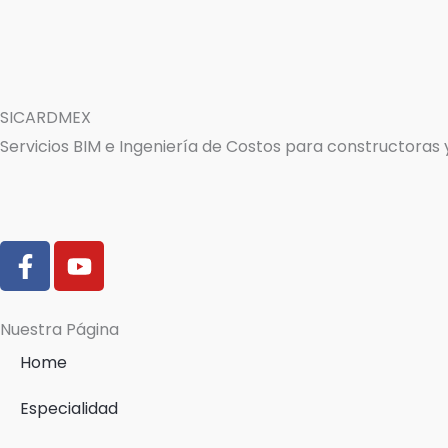
SICARDMEX
Servicios BIM e Ingeniería de Costos para constructoras
F
Y
a
o
c
u
e
t
Nuestra Página
b
u
Home
o
b
o
e
Especialidad
k