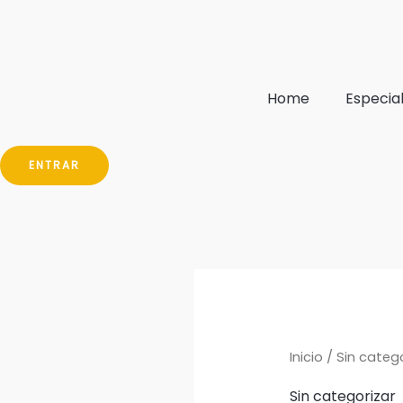
Ir
al
contenido
Home
Especia
ENTRAR
Inicio
/ Sin catego
Sin categorizar