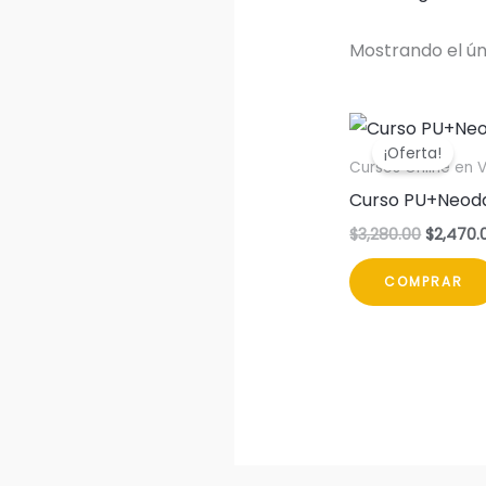
Mostrando el ún
El
precio
¡Oferta!
original
Cursos Online en 
era:
Curso PU+Neod
$3,280.0
$
3,280.00
$
2,470.
COMPRAR