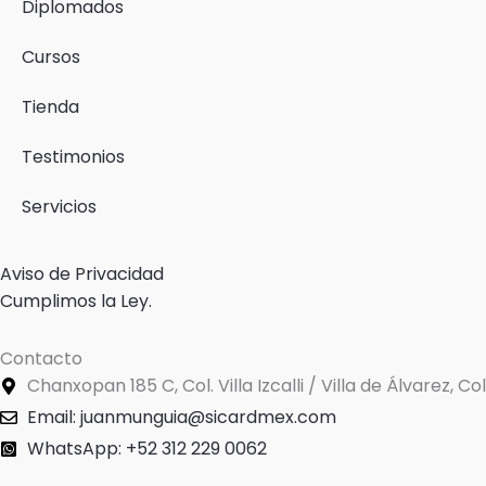
-
Diplomados
f
Cursos
Tienda
Testimonios
Servicios
Aviso de Privacidad
Cumplimos la Ley.
Contacto
Chanxopan 185 C, Col. Villa Izcalli / Villa de Álvarez, C
Email: juanmunguia@sicardmex.com
WhatsApp: +52 312 229 0062