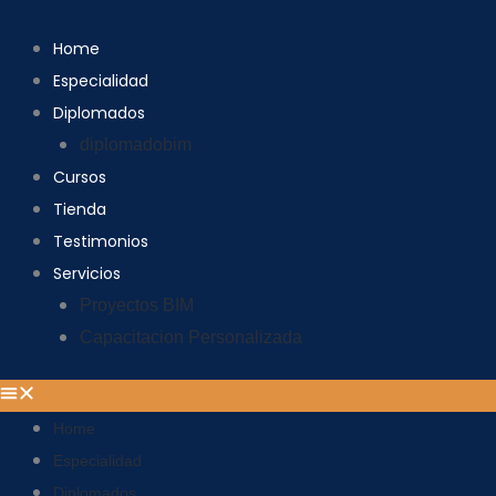
Ir
Buscar
al
por:
Home
contenido
Especialidad
Diplomados
diplomadobim
Cursos
Tienda
Testimonios
Servicios
Proyectos BIM
Capacitacion Personalizada
Home
Especialidad
Diplomados